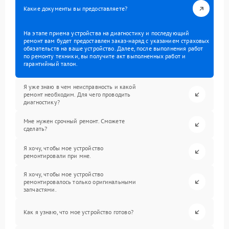
Какие документы вы предоставляете?
На этапе приема устройства на диагностику и последующий
ремонт вам будет предоставлен заказ-наряд с указанием страховых
обязательств на ваше устройство. Далее, после выполнения работ
по ремонту техники, вы получите акт выполненных работ и
гарантийный талон.
Я уже знаю в чем неисправность и какой
ремонт необходим. Для чего проводить
диагностику?
Мне нужен срочный ремонт. Сможете
сделать?
Я хочу, чтобы мое устройство
ремонтировали при мне.
Я хочу, чтобы мое устройство
ремонтировалось только оригинальными
запчастями.
Как я узнаю, что мое устройство готово?