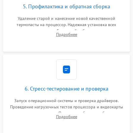
5. Профилактика и обратная сборка
Удаление старой и нанесение новой качественной
термопасты на процессор. Надежная установка всех
комплектующих в слоты. Грамотный кабель-менеджмент для
Подробнее
обеспечения правильной циркуляции воздуха внутри
корпуса ПК.
6. Стресс-тестирование и проверка
Запуск операционной системы и проверка драйверов.
Проведение нагрузочных тестов процессора и видеокарты
для контроля температур. Проверка работоспособности всех
Подробнее
USB-портов, аудиовыходов и сетевого подключения.