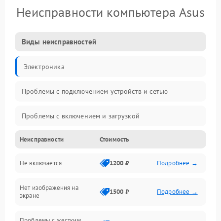
Неисправности компьютера Asus
Виды неисправностей
Электроника
Проблемы с подключением устройств и сетью
Проблемы с включением и загрузкой
Неисправности
Стоимость
Проблемы с изображением и монитором
Не включается
1200 ₽
Подробнее →
Проблемы с производительностью и стабильностью
Нет изображения на
Прочие специфичные проблемы
1500 ₽
Подробнее →
экране
Проблемы с хранением данных
Проблемы с жестким