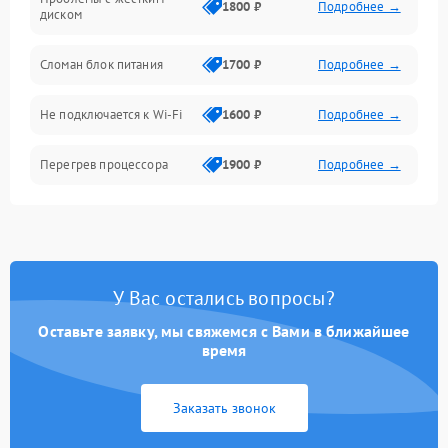
1800 ₽
Подробнее →
диском
Механические повреждения
Сломан блок питания
1700 ₽
Подробнее →
Программное обеспечение
Не подключается к Wi-Fi
1600 ₽
Подробнее →
Аудио
Перегрев процессора
1900 ₽
Подробнее →
Проблемы с видеокартой
1800 ₽
Подробнее →
Проблемы с
подключением внешних
1400 ₽
Подробнее →
У Вас остались вопросы?
устройств
Оставьте заявку, мы свяжемся с Вами в ближайшее
Не работает система
время
1700 ₽
Подробнее →
охлаждения
Заказать звонок
Ошибки в работе
1500 ₽
Подробнее →
оперативной памяти