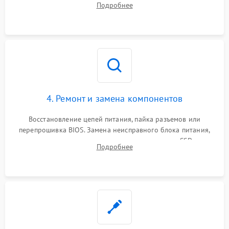
Подробнее
диагностического ПО для выявления сбойных секторов и
ошибок.
4. Ремонт и замена компонентов
Восстановление цепей питания, пайка разъемов или
перепрошивка BIOS. Замена неисправного блока питания,
видеокарты, процессора или установка нового SSD для
Подробнее
восстановления и повышения скорости работы системы.