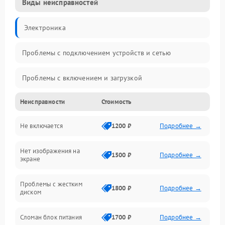
Виды неисправностей
Электроника
Проблемы с подключением устройств и сетью
Проблемы с включением и загрузкой
Неисправности
Стоимость
Проблемы с изображением и монитором
Не включается
1200 ₽
Подробнее →
Проблемы с производительностью и стабильностью
Нет изображения на
Прочие специфичные проблемы
1500 ₽
Подробнее →
экране
Проблемы с хранением данных
Проблемы с жестким
1800 ₽
Подробнее →
диском
Механические повреждения
Сломан блок питания
1700 ₽
Подробнее →