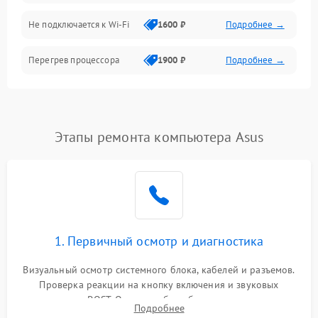
Программное обеспечение
Не подключается к Wi-Fi
1600 ₽
Подробнее →
Аудио
Перегрев процессора
1900 ₽
Подробнее →
Проблемы с видеокартой
1800 ₽
Подробнее →
Проблемы с
Этапы ремонта компьютера Asus
подключением внешних
1400 ₽
Подробнее →
устройств
Не работает система
1700 ₽
Подробнее →
охлаждения
Ошибки в работе
1. Первичный осмотр и диагностика
1500 ₽
Подробнее →
оперативной памяти
Визуальный осмотр системного блока, кабелей и разъемов.
Не распознается USB-порт
1300 ₽
Подробнее →
Проверка реакции на кнопку включения и звуковых
сигналов POST. Оценка работы блока питания для
Подробнее
локализации базовых неисправностей без полного разбора.