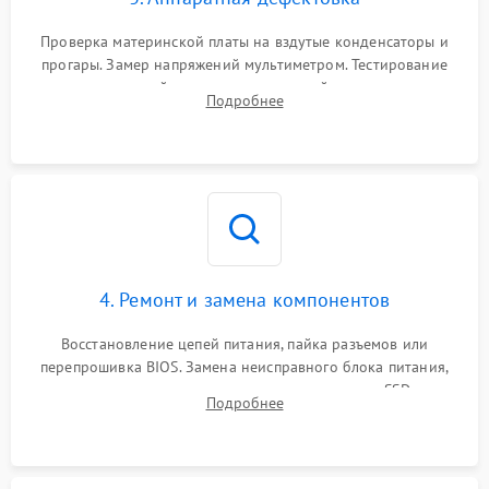
Проверка материнской платы на вздутые конденсаторы и
прогары. Замер напряжений мультиметром. Тестирование
оперативной памяти и накопителей с помощью
Подробнее
диагностического ПО для выявления сбойных секторов и
ошибок.
4. Ремонт и замена компонентов
Восстановление цепей питания, пайка разъемов или
перепрошивка BIOS. Замена неисправного блока питания,
видеокарты, процессора или установка нового SSD для
Подробнее
восстановления и повышения скорости работы системы.