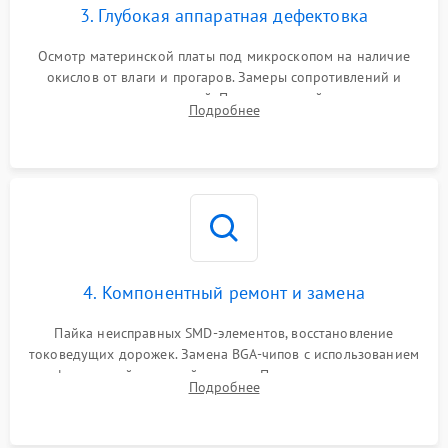
3. Глубокая аппаратная дефектовка
Осмотр материнской платы под микроскопом на наличие
окислов от влаги и прогаров. Замеры сопротивлений и
дежурных напряжений. Проверка цепей питания,
Подробнее
мультиконтроллера, процессора и видеочипа.
4. Компонентный ремонт и замена
Пайка неисправных SMD-элементов, восстановление
токоведущих дорожек. Замена BGA-чипов с использованием
инфракрасной паяльной станции. Прошивка микросхемы
Подробнее
BIOS или замена поврежденных портов USB