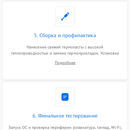
5. Сборка и профилактика
Нанесение свежей термопасты с высокой
теплопроводностью и замена термопрокладок. Установка
системы охлаждения, подключение всех внутренних
Подробнее
шлейфов, модулей памяти и накопителей. Предварительная
сборка корпуса.
6. Финальное тестирование
Запуск ОС и проверка периферии (клавиатура, тачпад, Wi-Fi,