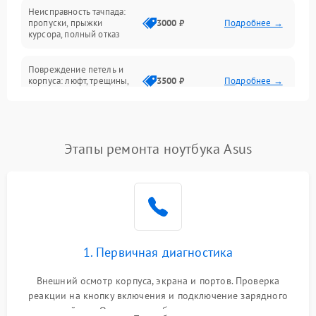
Неисправность тачпада:
Сеть и интернет
пропуски, прыжки
3000 ₽
Подробнее →
курсора, полный отказ
Система охлаждения
Повреждение петель и
корпуса: люфт, трещины,
3500 ₽
Подробнее →
деформация
Проблемы аккумулятора:
быстрая разрядка,
2500 ₽
Подробнее →
Этапы ремонта ноутбука Asus
невозможность зарядки,
вздутие
Неисправность зарядного
устройства или разъёма
2000 ₽
Подробнее →
питания
1. Первичная диагностика
Перегрев из‑за пыли,
износа термопасты или
2500 ₽
Подробнее →
неисправности кулера
Внешний осмотр корпуса, экрана и портов. Проверка
реакции на кнопку включения и подключение зарядного
устройства. Оценка потребления тока с помощью
Выход из строя SSD или