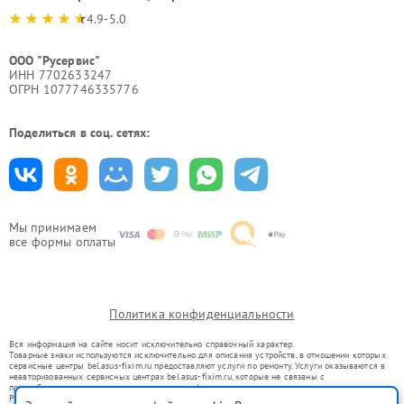
4.9-5.0
ООО "Русервис"
ИНН 7702633247
ОГРН 1077746335776
Поделиться в соц. сетях:
Мы принимаем
все формы оплаты
Политика конфиденциальности
Вся информация на сайте носит исключительно справочный характер.
Товарные знаки используются исключительно для описания устройств, в отношении которых
сервисные центры bel.asus-fixim.ru предоставляют услуги по ремонту. Услуги оказываются в
неавторизованных сервисных центрах bel.asus-fixim.ru, которые не связаны с
правообладателями товарных знаков или их официальными представителями.
Ремонт осуществляется для устройств, уже введенных в гражданский оборот в соответствии