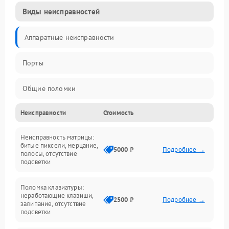
Виды неисправностей
Аппаратные неисправности
Порты
Общие поломки
Неисправности
Стоимость
Устройства
Неисправность матрицы:
Программные ошибки
битые пиксели, мерцание,
5000 ₽
Подробнее →
полосы, отсутствие
подсветки
Электрические и системные сбои
Поломка клавиатуры:
Интерфейсные проблемы
неработающие клавиши,
2500 ₽
Подробнее →
залипание, отсутствие
подсветки
Батарея