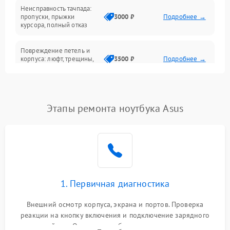
Неисправность тачпада:
Сеть и интернет
пропуски, прыжки
3000 ₽
Подробнее →
курсора, полный отказ
Система охлаждения
Повреждение петель и
корпуса: люфт, трещины,
3500 ₽
Подробнее →
деформация
Проблемы аккумулятора:
быстрая разрядка,
2500 ₽
Подробнее →
Этапы ремонта ноутбука Asus
невозможность зарядки,
вздутие
Неисправность зарядного
устройства или разъёма
2000 ₽
Подробнее →
питания
1. Первичная диагностика
Перегрев из‑за пыли,
износа термопасты или
2500 ₽
Подробнее →
неисправности кулера
Внешний осмотр корпуса, экрана и портов. Проверка
реакции на кнопку включения и подключение зарядного
устройства. Оценка потребления тока с помощью
Выход из строя SSD или