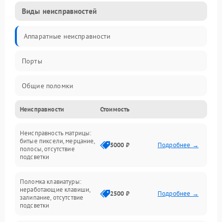
Виды неисправностей
Аппаратные неисправности
Порты
Общие поломки
Неисправности
Стоимость
Устройства
Неисправность матрицы:
Программные ошибки
битые пиксели, мерцание,
5000 ₽
Подробнее →
полосы, отсутствие
подсветки
Электрические и системные сбои
Поломка клавиатуры:
Интерфейсные проблемы
неработающие клавиши,
2500 ₽
Подробнее →
залипание, отсутствие
подсветки
Батарея