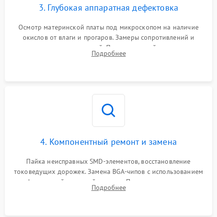
3. Глубокая аппаратная дефектовка
Осмотр материнской платы под микроскопом на наличие
окислов от влаги и прогаров. Замеры сопротивлений и
дежурных напряжений. Проверка цепей питания,
Подробнее
мультиконтроллера, процессора и видеочипа.
4. Компонентный ремонт и замена
Пайка неисправных SMD-элементов, восстановление
токоведущих дорожек. Замена BGA-чипов с использованием
инфракрасной паяльной станции. Прошивка микросхемы
Подробнее
BIOS или замена поврежденных портов USB