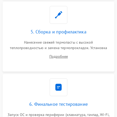
5. Сборка и профилактика
Нанесение свежей термопасты с высокой
теплопроводностью и замена термопрокладок. Установка
системы охлаждения, подключение всех внутренних
Подробнее
шлейфов, модулей памяти и накопителей. Предварительная
сборка корпуса.
6. Финальное тестирование
Запуск ОС и проверка периферии (клавиатура, тачпад, Wi-Fi,