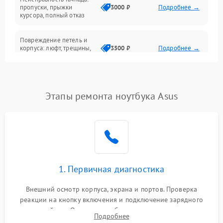
Сеть и интернет
пропуски, прыжки
3000 ₽
Подробнее →
курсора, полный отказ
Система охлаждения
Повреждение петель и
корпуса: люфт, трещины,
3500 ₽
Подробнее →
деформация
Проблемы аккумулятора:
быстрая разрядка,
2500 ₽
Подробнее →
Этапы ремонта ноутбука Asus
невозможность зарядки,
вздутие
Неисправность зарядного
устройства или разъёма
2000 ₽
Подробнее →
питания
1. Первичная диагностика
Перегрев из‑за пыли,
износа термопасты или
2500 ₽
Подробнее →
неисправности кулера
Внешний осмотр корпуса, экрана и портов. Проверка
реакции на кнопку включения и подключение зарядного
устройства. Оценка потребления тока с помощью
Выход из строя SSD или
Подробнее
HDD: медленная загрузка,
лабораторного блока питания для локализации проблемы.