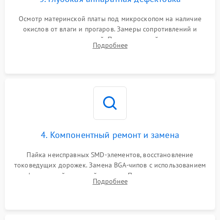
Осмотр материнской платы под микроскопом на наличие
окислов от влаги и прогаров. Замеры сопротивлений и
дежурных напряжений. Проверка цепей питания,
Подробнее
мультиконтроллера, процессора и видеочипа.
4. Компонентный ремонт и замена
Пайка неисправных SMD-элементов, восстановление
токоведущих дорожек. Замена BGA-чипов с использованием
инфракрасной паяльной станции. Прошивка микросхемы
Подробнее
BIOS или замена поврежденных портов USB