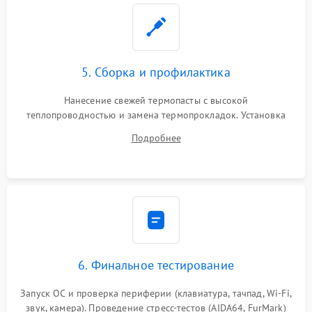
5. Сборка и профилактика
Нанесение свежей термопасты с высокой
теплопроводностью и замена термопрокладок. Установка
системы охлаждения, подключение всех внутренних
Подробнее
шлейфов, модулей памяти и накопителей. Предварительная
сборка корпуса.
6. Финальное тестирование
Запуск ОС и проверка периферии (клавиатура, тачпад, Wi-Fi,
звук, камера). Проведение стресс-тестов (AIDA64, FurMark)