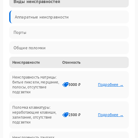
Виды неисправностей
Аппаратные неисправности
Порты
Общие поломки
Неисправности
Стоимость
Устройства
Неисправность матрицы:
Программные ошибки
битые пиксели, мерцание,
5000 ₽
Подробнее →
полосы, отсутствие
подсветки
Электрические и системные сбои
Поломка клавиатуры:
Интерфейсные проблемы
неработающие клавиши,
2500 ₽
Подробнее →
залипание, отсутствие
подсветки
Батарея
Неисправность тачпада: