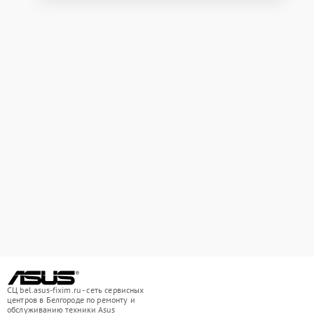
СЦ bel.asus-fixim.ru - сеть сервисных
центров в Белгороде по ремонту и
обслуживанию техники Asus