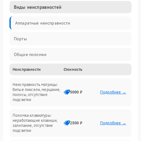
Виды неисправностей
Аппаратные неисправности
Порты
Общие поломки
Неисправности
Стоимость
Устройства
Неисправность матрицы:
Программные ошибки
битые пиксели, мерцание,
5000 ₽
Подробнее →
полосы, отсутствие
подсветки
Электрические и системные сбои
Поломка клавиатуры:
Интерфейсные проблемы
неработающие клавиши,
2500 ₽
Подробнее →
залипание, отсутствие
подсветки
Батарея