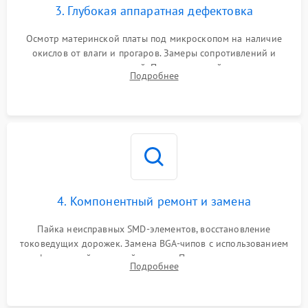
3. Глубокая аппаратная дефектовка
Осмотр материнской платы под микроскопом на наличие
окислов от влаги и прогаров. Замеры сопротивлений и
дежурных напряжений. Проверка цепей питания,
Подробнее
мультиконтроллера, процессора и видеочипа.
4. Компонентный ремонт и замена
Пайка неисправных SMD-элементов, восстановление
токоведущих дорожек. Замена BGA-чипов с использованием
инфракрасной паяльной станции. Прошивка микросхемы
Подробнее
BIOS или замена поврежденных портов USB