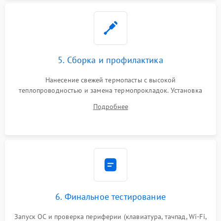
5. Сборка и профилактика
Нанесение свежей термопасты с высокой
теплопроводностью и замена термопрокладок. Установка
системы охлаждения, подключение всех внутренних
Подробнее
шлейфов, модулей памяти и накопителей. Предварительная
сборка корпуса.
6. Финальное тестирование
Запуск ОС и проверка периферии (клавиатура, тачпад, Wi-Fi,