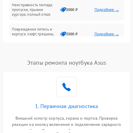
Неисправность тачпада:
Сеть и интернет
пропуски, прыжки
3000 ₽
Подробнее →
курсора, полный отказ
Система охлаждения
Повреждение петель и
корпуса: люфт, трещины,
3500 ₽
Подробнее →
деформация
Проблемы аккумулятора:
быстрая разрядка,
2500 ₽
Подробнее →
Этапы ремонта ноутбука Asus
невозможность зарядки,
вздутие
Неисправность зарядного
устройства или разъёма
2000 ₽
Подробнее →
питания
1. Первичная диагностика
Перегрев из‑за пыли,
износа термопасты или
2500 ₽
Подробнее →
неисправности кулера
Внешний осмотр корпуса, экрана и портов. Проверка
реакции на кнопку включения и подключение зарядного
устройства. Оценка потребления тока с помощью
Выход из строя SSD или