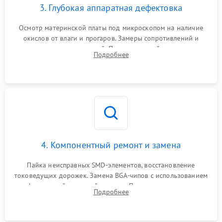
3. Глубокая аппаратная дефектовка
Осмотр материнской платы под микроскопом на наличие
окислов от влаги и прогаров. Замеры сопротивлений и
дежурных напряжений. Проверка цепей питания,
Подробнее
мультиконтроллера, процессора и видеочипа.
4. Компонентный ремонт и замена
Пайка неисправных SMD-элементов, восстановление
токоведущих дорожек. Замена BGA-чипов с использованием
инфракрасной паяльной станции. Прошивка микросхемы
Подробнее
BIOS или замена поврежденных портов USB