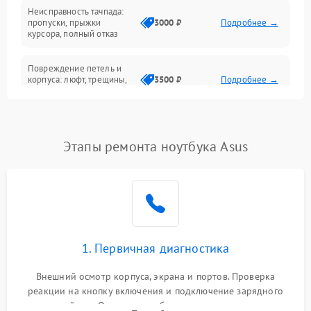
Неисправность тачпада:
Сеть и интернет
пропуски, прыжки
3000 ₽
Подробнее →
курсора, полный отказ
Система охлаждения
Повреждение петель и
корпуса: люфт, трещины,
3500 ₽
Подробнее →
деформация
Проблемы аккумулятора:
быстрая разрядка,
2500 ₽
Подробнее →
Этапы ремонта ноутбука Asus
невозможность зарядки,
вздутие
Неисправность зарядного
устройства или разъёма
2000 ₽
Подробнее →
питания
1. Первичная диагностика
Перегрев из‑за пыли,
износа термопасты или
2500 ₽
Подробнее →
неисправности кулера
Внешний осмотр корпуса, экрана и портов. Проверка
реакции на кнопку включения и подключение зарядного
устройства. Оценка потребления тока с помощью
Выход из строя SSD или