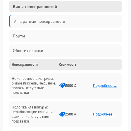
Виды неисправностей
Аппаратные неисправности
Порты
Общие поломки
Неисправности
Стоимость
Устройства
Неисправность матрицы:
Программные ошибки
битые пиксели, мерцание,
5000 ₽
Подробнее →
полосы, отсутствие
подсветки
Электрические и системные сбои
Поломка клавиатуры:
Интерфейсные проблемы
неработающие клавиши,
2500 ₽
Подробнее →
залипание, отсутствие
подсветки
Батарея