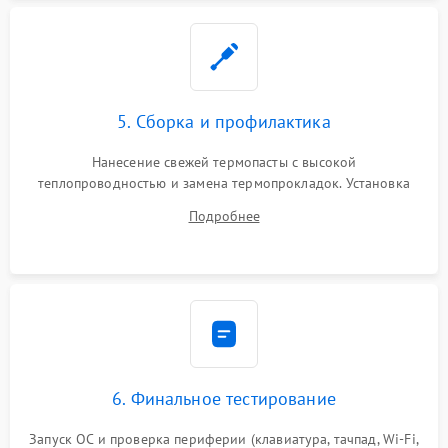
5. Сборка и профилактика
Нанесение свежей термопасты с высокой
теплопроводностью и замена термопрокладок. Установка
системы охлаждения, подключение всех внутренних
Подробнее
шлейфов, модулей памяти и накопителей. Предварительная
сборка корпуса.
6. Финальное тестирование
Запуск ОС и проверка периферии (клавиатура, тачпад, Wi-Fi,