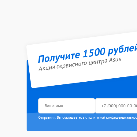
Получите 1500 рубле
Акция сервисного центра Asus
Отправляя, Вы соглашаетесь с
политикой конфиденциально