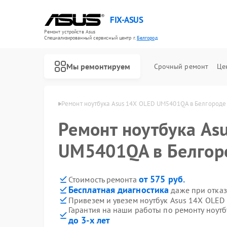
FIX-ASUS
Ремонт устройств Asus
Специализированный cервисный центр г.
Белгород
Мы ремонтируем
Срочный ремонт
Це
ов Asus в Белгороде
Ремонт ноутбука Asus 14X OLED UM5401QA в Белгороде
Ремонт ноутбука As
UM5401QA в Белгор
от 575 руб.
Стоимость ремонта
Бесплатная диагностика
даже при отказ
Привезем и увезем ноутбук Asus 14X OLE
Гарантия на наши работы по ремонту ноу
до 3-х лет
Ремонт игровых консолей Asus
Ремонт материнских плат Asus