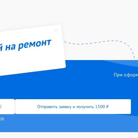
й на ремонт
При оформл
Отправить заявку и получить 1500 ₽
сти