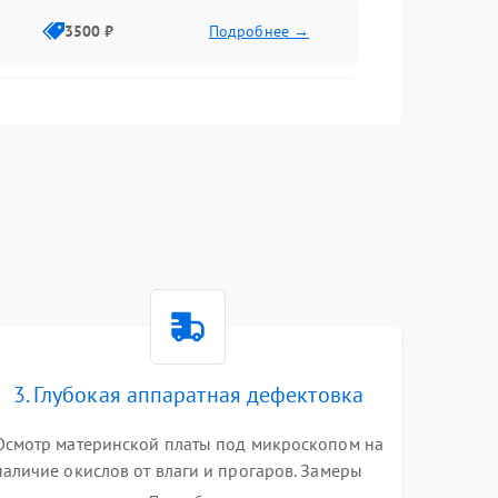
3500 ₽
Подробнее →
2500 ₽
Подробнее →
2000 ₽
Подробнее →
2500 ₽
Подробнее →
3. Глубокая аппаратная дефектовка
3000 ₽
Подробнее →
Осмотр материнской платы под микроскопом на
наличие окислов от влаги и прогаров. Замеры
2000 ₽
Подробнее →
сопротивлений и дежурных напряжений.