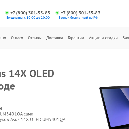
+7 (800) 301-55-83
+7 (800) 301-55-83
Ежедневно, с 10:00 до 20:00
Звонок бесплатный по РФ
ны
О нас
Отзывы
Доставка
Гарантии
Акции и скидки
Зая
us 14X OLED
оде
е
D UM5401QA сами
тбуков Asus 14X OLED UM5401QA