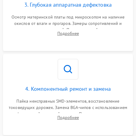
3. Глубокая аппаратная дефектовка
Осмотр материнской платы под микроскопом на наличие
окислов от влаги и прогаров. Замеры сопротивлений и
дежурных напряжений. Проверка цепей питания,
Подробнее
мультиконтроллера, процессора и видеочипа.
4. Компонентный ремонт и замена
Пайка неисправных SMD-элементов, восстановление
токоведущих дорожек. Замена BGA-чипов с использованием
инфракрасной паяльной станции. Прошивка микросхемы
Подробнее
BIOS или замена поврежденных портов USB