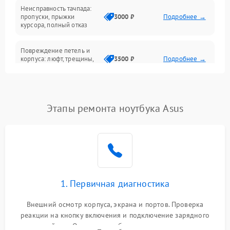
Неисправность тачпада:
Сеть и интернет
пропуски, прыжки
3000 ₽
Подробнее →
курсора, полный отказ
Система охлаждения
Повреждение петель и
корпуса: люфт, трещины,
3500 ₽
Подробнее →
деформация
Проблемы аккумулятора:
быстрая разрядка,
2500 ₽
Подробнее →
Этапы ремонта ноутбука Asus
невозможность зарядки,
вздутие
Неисправность зарядного
устройства или разъёма
2000 ₽
Подробнее →
питания
1. Первичная диагностика
Перегрев из‑за пыли,
износа термопасты или
2500 ₽
Подробнее →
неисправности кулера
Внешний осмотр корпуса, экрана и портов. Проверка
реакции на кнопку включения и подключение зарядного
устройства. Оценка потребления тока с помощью
Выход из строя SSD или