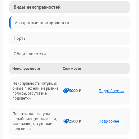
Виды неисправностей
Аппаратные неисправности
Порты
Общие поломки
Неисправности
Стоимость
Устройства
Неисправность матрицы:
Программные ошибки
битые пиксели, мерцание,
5000 ₽
Подробнее →
полосы, отсутствие
подсветки
Электрические и системные сбои
Поломка клавиатуры:
Интерфейсные проблемы
неработающие клавиши,
2500 ₽
Подробнее →
залипание, отсутствие
подсветки
Батарея