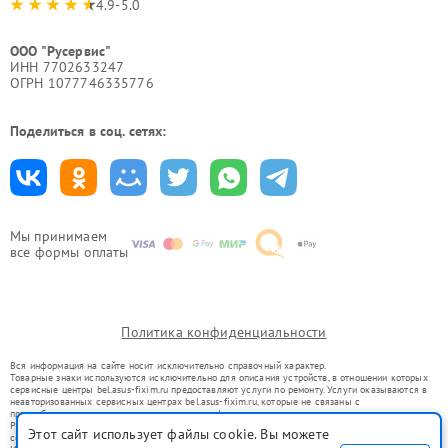
4.9-5.0
ООО "Русервис"
ИНН 7702633247
ОГРН 1077746335776
Поделиться в соц. сетях:
Мы принимаем
все формы оплаты
Политика конфиденциальности
Вся информация на сайте носит исключительно справочный характер.
Товарные знаки используются исключительно для описания устройств, в отношении которых
сервисные центры bel.asus-fixim.ru предоставляют услуги по ремонту. Услуги оказываются в
неавторизованных сервисных центрах bel.asus-fixim.ru, которые не связаны с
правообладателями товарных знаков или их официальными представителями.
Ремонт осуществляется для устройств, уже введенных в гражданский оборот в соответствии
Этот сайт использует файлы cookie. Вы можете
со статьей 1487 ГК РФ.