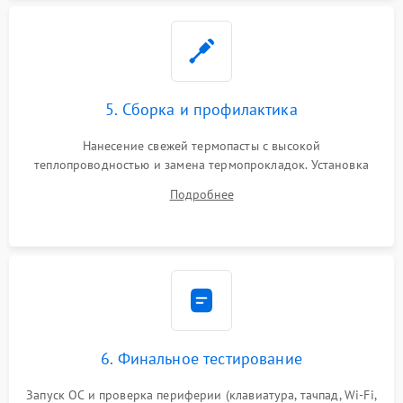
5. Сборка и профилактика
Нанесение свежей термопасты с высокой
теплопроводностью и замена термопрокладок. Установка
системы охлаждения, подключение всех внутренних
Подробнее
шлейфов, модулей памяти и накопителей. Предварительная
сборка корпуса.
6. Финальное тестирование
Запуск ОС и проверка периферии (клавиатура, тачпад, Wi-Fi,