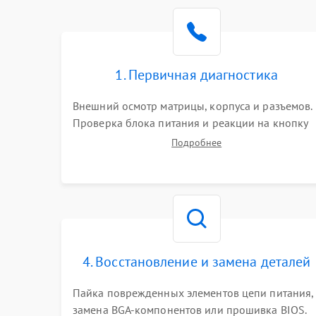
Поломка видеокарты
Неисправность процессора
1. Первичная диагностика
Повреждение жесткого диска (HDD / SSD)
Внешний осмотр матрицы, корпуса и разъемов.
Проверка блока питания и реакции на кнопку
Неисправность оперативной памяти
включения. Оценка изображения, звука и
Подробнее
работы периферии для сужения круга
возможных неисправностей перед вскрытием.
Выход из строя блока питания
Повреждение сенсорного экрана (если есть)
Поломка батареи (если есть)
4. Восстановление и замена деталей
Пайка поврежденных элементов цепи питания,
Неисправность кнопок управления
замена BGA-компонентов или прошивка BIOS.