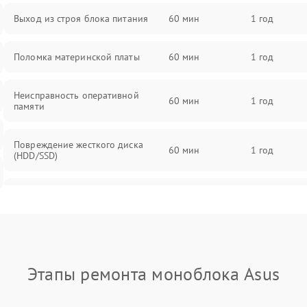
Выход из строя блока питания
60 мин
1 год
Поломка материнской платы
60 мин
1 год
Неисправность оперативной
60 мин
1 год
памяти
Повреждение жесткого диска
60 мин
1 год
(HDD/SSD)
Неисправность процессора
60 мин
1 год
Поломка видеокарты
60 мин
1 год
Этапы ремонта моноблока Asus
Повреждение разъемов (USB, HDMI
60 мин
1 год
и др.)