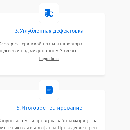
1500 ₽
Подробнее →
1000 ₽
Подробнее →
3. Углубленная дефектовка
Осмотр материнской платы и инвертора
1500 ₽
Подробнее →
подсветки под микроскопом. Замеры
напряжений в цепях питания процессора и
Подробнее
видеокарты. Проверка состояния жесткого
3000 ₽
Подробнее →
диска и оперативной памяти с помощью POST-
карт и мультиметра.
1000 ₽
Подробнее →
2000 ₽
Подробнее →
6. Итоговое тестирование
1500 ₽
Подробнее →
Запуск системы и проверка работы матрицы на
битые пиксели и артефакты. Проведение стресс-