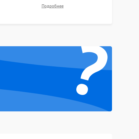
1000 ₽
Подробнее →
тестов для оценки эффективности охлаждения.
Подробнее
Проверка Wi-Fi, камеры, микрофона и всех
портов перед выдачей устройства.
1000 ₽
Подробнее →
?
1000 ₽
Подробнее →
1500 ₽
Подробнее →