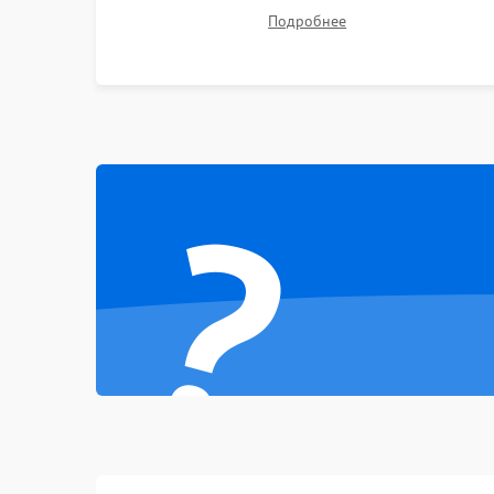
Ремонт подсветки матрицы, замена
Подробнее
Неисправность тачпада (если есть)
неисправного накопителя на скоростной SSD
или установка новых модулей памяти.
Поломка веб-камеры
Неисправность микрофона
?
Повреждение внутренних проводов
Механические повреждения