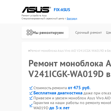
FIX-ASUS
Ремонт устройств Asus
Специализированный cервисный центр г.
Белгород
Мы ремонтируем
Срочный ремонт
Це
ов Asus в Белгороде
Ремонт моноблока Asus Vivo AiO V241ICGK-WA019D в Б
Ремонт моноблока A
V241ICGK-WA019D в
от 475 руб.
Стоимость ремонта
Бесплатная диагностика
даже при отказ
Привезем и увезем моноблок Asus Vivo Ai
Гарантия на наши работы по ремонту моноб
до 3-х лет
WA019D
Ремонт игровых консолей Asus
Ремонт материнских плат Asus