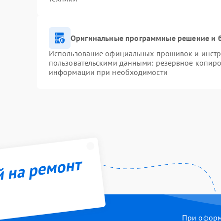
Оригинальные программные решение и 
Использование официальных прошивок и инстру
пользовательскими данными: резервное копиро
информации при необходимости
й на ремонт
При оформл