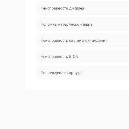
Неисправности дисплея
Поломка материнской платы
Неисправность системы охлаждения
Неисправность BIOS
Повреждение корпуса
Поломка аудиосистемы (динамики, разъёмы)
Неисправность Wi-Fi модуля
Повреждение разъёмов (USB, HDMI и др.)