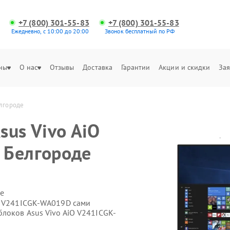
+7 (800) 301-55-83
+7 (800) 301-55-83
Ежедневно, с 10:00 до 20:00
Звонок бесплатный по РФ
ны
О нас
Отзывы
Доставка
Гарантии
Акции и скидки
Зая
елгороде
sus Vivo AiO
 Белгороде
е
O V241ICGK-WA019D сами
локов Asus Vivo AiO V241ICGK-