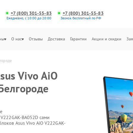
+7 (800) 301-55-83
+7 (800) 301-55-83
Ежедневно, с 10:00 до 20:00
Звонок бесплатный по РФ
ны
О нас
Отзывы
Доставка
Гарантии
Акции и скидки
Зая
лгороде
sus Vivo AiO
Белгороде
е
O V222GAK-BA052D сами
блоков Asus Vivo AiO V222GAK-