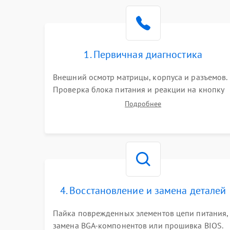
Поломка видеокарты
Неисправность процессора
1. Первичная диагностика
Повреждение жесткого диска (HDD / SSD)
Внешний осмотр матрицы, корпуса и разъемов.
Проверка блока питания и реакции на кнопку
Неисправность оперативной памяти
включения. Оценка изображения, звука и
Подробнее
работы периферии для сужения круга
возможных неисправностей перед вскрытием.
Выход из строя блока питания
Повреждение сенсорного экрана (если есть)
Поломка батареи (если есть)
4. Восстановление и замена деталей
Пайка поврежденных элементов цепи питания,
Неисправность кнопок управления
замена BGA-компонентов или прошивка BIOS.