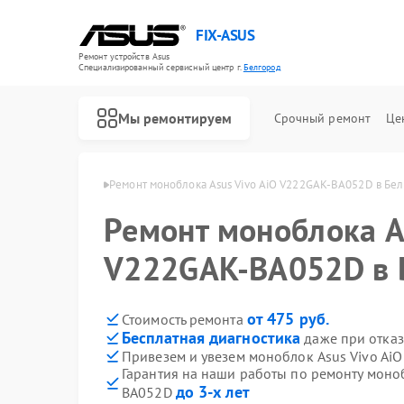
FIX-ASUS
Ремонт устройств Asus
Специализированный cервисный центр г.
Белгород
Мы ремонтируем
Срочный ремонт
Це
ов Asus в Белгороде
Ремонт моноблока Asus Vivo AiO V222GAK-BA052D в Бе
Ремонт моноблока A
V222GAK-BA052D в 
от 475 руб.
Стоимость ремонта
Бесплатная диагностика
даже при отказ
Привезем и увезем моноблок Asus Vivo Ai
Гарантия на наши работы по ремонту моно
до 3-х лет
BA052D
Ремонт игровых консолей Asus
Ремонт материнских плат Asus