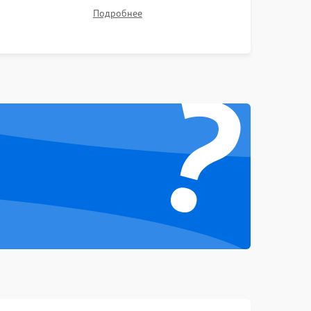
1000 ₽
Подробнее →
тестов для оценки эффективности охлаждения.
Подробнее
Проверка Wi-Fi, камеры, микрофона и всех
портов перед выдачей устройства.
1000 ₽
Подробнее →
?
1000 ₽
Подробнее →
1500 ₽
Подробнее →