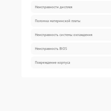
Неисправности дисплея
Поломка материнской платы
Неисправность системы охлаждения
Неисправность BIOS
Повреждение корпуса
Поломка аудиосистемы (динамики, разъёмы)
Неисправность Wi-Fi модуля
Повреждение разъёмов (USB, HDMI и др.)