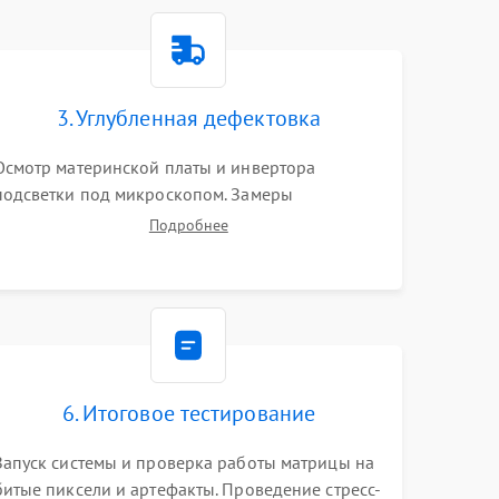
1500 ₽
Подробнее →
1000 ₽
Подробнее →
3. Углубленная дефектовка
Осмотр материнской платы и инвертора
1500 ₽
Подробнее →
подсветки под микроскопом. Замеры
напряжений в цепях питания процессора и
Подробнее
видеокарты. Проверка состояния жесткого
3000 ₽
Подробнее →
диска и оперативной памяти с помощью POST-
карт и мультиметра.
1000 ₽
Подробнее →
2000 ₽
Подробнее →
6. Итоговое тестирование
1500 ₽
Подробнее →
Запуск системы и проверка работы матрицы на
битые пиксели и артефакты. Проведение стресс-