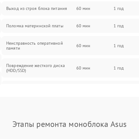
Выход из строя блока питания
60 мин
1 год
Поломка материнской платы
60 мин
1 год
Неисправность оперативной
60 мин
1 год
памяти
Повреждение жесткого диска
60 мин
1 год
(HDD/SSD)
Неисправность процессора
60 мин
1 год
Поломка видеокарты
60 мин
1 год
Этапы ремонта моноблока Asus
Повреждение разъемов (USB, HDMI
60 мин
1 год
и др.)