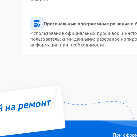
Оригинальные программные решение и 
Использование официальных прошивок и инстру
пользовательскими данными: резервное копиро
информации при необходимости
й на ремонт
При оформл