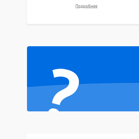
Ремонт подсветки матрицы, замена
Подробнее
Неисправность тачпада (если есть)
неисправного накопителя на скоростной SSD
или установка новых модулей памяти.
Поломка веб-камеры
Неисправность микрофона
?
Повреждение внутренних проводов
Механические повреждения