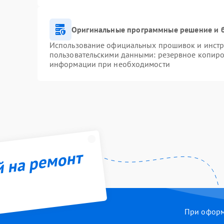
Оригинальные программные решение и 
Использование официальных прошивок и инстру
пользовательскими данными: резервное копиро
информации при необходимости
й на ремонт
При оформл