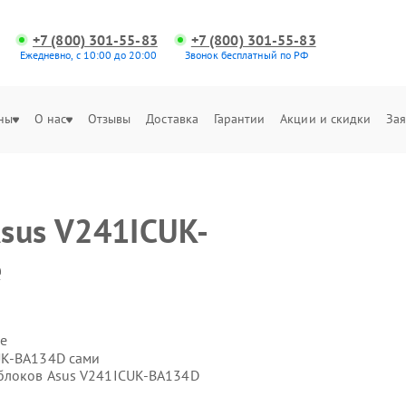
+7 (800) 301-55-83
+7 (800) 301-55-83
Ежедневно, с 10:00 до 20:00
Звонок бесплатный по РФ
ны
О нас
Отзывы
Доставка
Гарантии
Акции и скидки
Зая
sus V241ICUK-
е
е
UK-BA134D сами
облоков Asus V241ICUK-BA134D