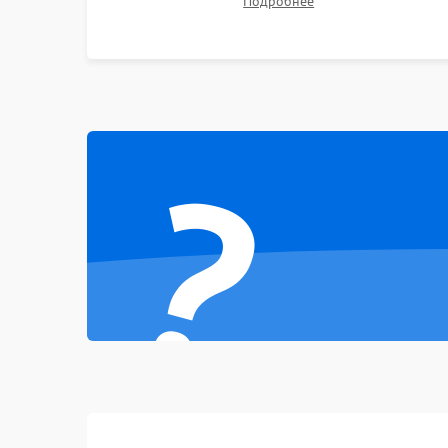
Подробнее
Неисправность тачпада (если есть)
неисправного накопителя на скоростной SSD
или установка новых модулей памяти.
Поломка веб-камеры
Неисправность микрофона
?
Повреждение внутренних проводов
Механические повреждения