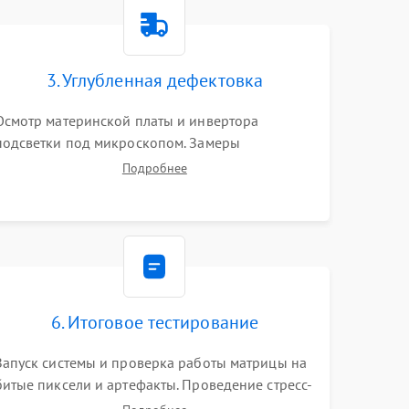
1500 ₽
Подробнее →
1000 ₽
Подробнее →
3. Углубленная дефектовка
Осмотр материнской платы и инвертора
1500 ₽
Подробнее →
подсветки под микроскопом. Замеры
напряжений в цепях питания процессора и
Подробнее
видеокарты. Проверка состояния жесткого
3000 ₽
Подробнее →
диска и оперативной памяти с помощью POST-
карт и мультиметра.
1000 ₽
Подробнее →
2000 ₽
Подробнее →
6. Итоговое тестирование
1500 ₽
Подробнее →
Запуск системы и проверка работы матрицы на
битые пиксели и артефакты. Проведение стресс-
1000 ₽
Подробнее →
тестов для оценки эффективности охлаждения.