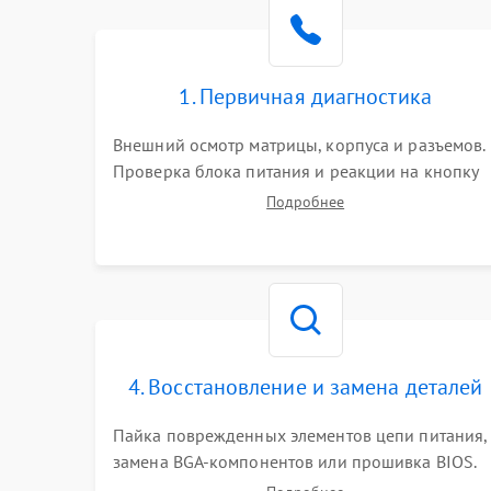
Поломка видеокарты
Неисправность процессора
1. Первичная диагностика
Повреждение жесткого диска (HDD / SSD)
Внешний осмотр матрицы, корпуса и разъемов.
Проверка блока питания и реакции на кнопку
Неисправность оперативной памяти
включения. Оценка изображения, звука и
Подробнее
работы периферии для сужения круга
возможных неисправностей перед вскрытием.
Выход из строя блока питания
Повреждение сенсорного экрана (если есть)
Поломка батареи (если есть)
4. Восстановление и замена деталей
Пайка поврежденных элементов цепи питания,
Неисправность кнопок управления
замена BGA-компонентов или прошивка BIOS.
Ремонт подсветки матрицы, замена