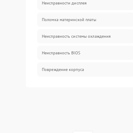
Неисправности дисплея
Поломка материнской платы
Неисправность системы охлаждения
Неисправность BIOS
Повреждение корпуса
Поломка аудиосистемы (динамики, разъёмы)
Неисправность Wi-Fi модуля
Повреждение разъёмов (USB, HDMI и др.)