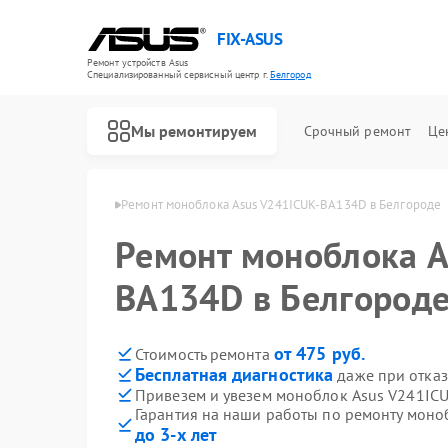
FIX-ASUS
Ремонт устройств Asus
Специализированный cервисный центр г.
Белгород
Мы ремонтируем
Срочный ремонт
Це
ов Asus в Белгороде
Ремонт моноблока Asus V241ICUK-BA134D в Белгороде
Ремонт моноблока A
BA134D в Белгород
от 475 руб.
Стоимость ремонта
Бесплатная диагностика
даже при отказ
Привезем и увезем моноблок Asus V241IC
Гарантия на наши работы по ремонту мон
до 3-х лет
Ремонт игровых консолей Asus
Ремонт материнских плат Asus