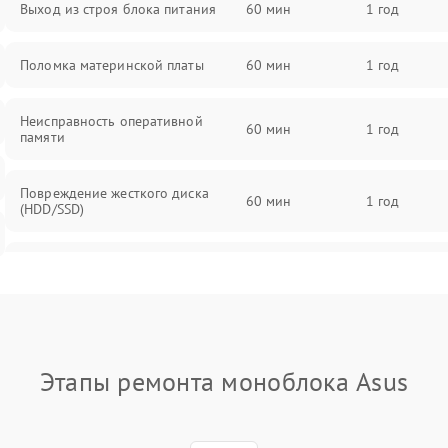
Выход из строя блока питания
60 мин
1 год
Поломка материнской платы
60 мин
1 год
Неисправность оперативной
60 мин
1 год
памяти
Повреждение жесткого диска
60 мин
1 год
(HDD/SSD)
Неисправность процессора
60 мин
1 год
Поломка видеокарты
60 мин
1 год
Этапы ремонта моноблока Asus
Повреждение разъемов (USB, HDMI
60 мин
1 год
и др.)