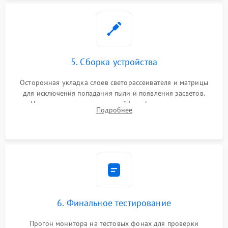
5. Сборка устройства
Осторожная укладка слоев светорассеивателя и матрицы
для исключения попадания пыли и появления засветов.
Надежное подключение шлейфов, фиксация плат и
Подробнее
аккуратное защелкивание пластикового корпуса монитора.
6. Финальное тестирование
Прогон монитора на тестовых фонах для проверки