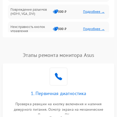
Повреждение разъемов
500 ₽
Подробнее →
(HDMI, VGA, DVI)
Неисправность кнопок
500 ₽
Подробнее →
управления
Поломка инвертора
1500 ₽
Подробнее →
Этапы ремонта монитора Asus
Повреждение кабеля
500 ₽
Подробнее →
питания
Неисправность системы
1000 ₽
Подробнее →
защиты от перегрузок
Поломка системы
1. Первичная диагностика
автоматического
1000 ₽
Подробнее →
отключения
Проверка реакции на кнопку включения и наличия
дежурного питания. Осмотр экрана на механические
Неисправность системы
повреждения. Подключение к ПК для оценки вывода