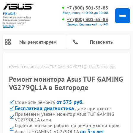
+7 (800) 301-55-83
Ежедневно, с 10:00 до 20:00
FIX-ASUS
Ремонт устройств Asus
+7 (800) 301-55-83
Специализированный
cервисный центр г.
Звонок бесплатный по РФ
Белгород
Мы ремонтируем
Позвонить
ороде
Ремонт монитора Asus TUF GAMING VG279QL1A в Белгороде
Ремонт монитора Asus TUF GAMING
VG279QL1A в Белгороде
от 575 руб.
Стоимость ремонта
Бесплатная диагностика
даже при отказе
Привезем и увезем монитор Asus TUF GAMING
VG279QL1A сами
Гарантия на наши работы по ремонту мониторов
до 3-х лет
Asus TUF GAMING VG279QL1A