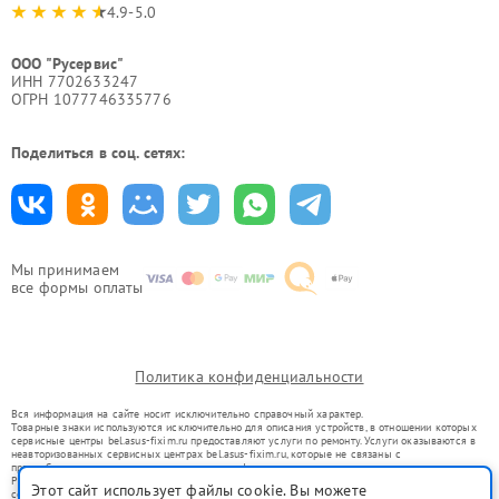
4.9-5.0
ООО "Русервис"
ИНН 7702633247
ОГРН 1077746335776
Поделиться в соц. сетях:
Мы принимаем
все формы оплаты
Политика конфиденциальности
Вся информация на сайте носит исключительно справочный характер.
Товарные знаки используются исключительно для описания устройств, в отношении которых
сервисные центры bel.asus-fixim.ru предоставляют услуги по ремонту. Услуги оказываются в
неавторизованных сервисных центрах bel.asus-fixim.ru, которые не связаны с
правообладателями товарных знаков или их официальными представителями.
Ремонт осуществляется для устройств, уже введенных в гражданский оборот в соответствии
Этот сайт использует файлы cookie. Вы можете
со статьей 1487 ГК РФ.