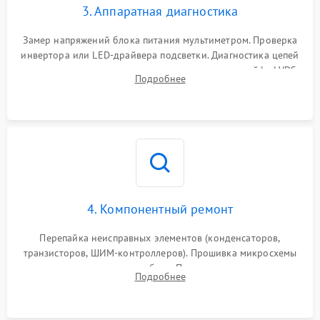
3. Аппаратная диагностика
Поломка системы защиты
1000 ₽
Подробнее →
от замыкания
Замер напряжений блока питания мультиметром. Проверка
инвертора или LED-драйвера подсветки. Диагностика цепей
питания скалера и тестирование сигналов на шлейфе LVDS
Подробнее
4. Компонентный ремонт
Перепайка неисправных элементов (конденсаторов,
транзисторов, ШИМ-контроллеров). Прошивка микросхемы
памяти при программных сбоях. При поломке подсветки —
Подробнее
разборка матрицы и замена выгоревших светодиодов.