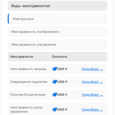
Виды неисправностей
Электроника
Неисправность изображения
Неисправность управления
Неисправности
Стоимость
Неисправность интерфейсов
Неисправность матрицы
2000 ₽
Подробнее →
Прочие неисправности
Повреждение подсветки
1500 ₽
Подробнее →
Неисправность звука
Поломка блока питания
1000 ₽
Подробнее →
Механические повреждения
Неисправность платы
2000 ₽
Подробнее →
управления