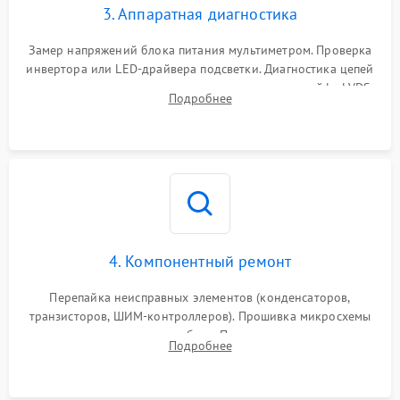
3. Аппаратная диагностика
Поломка системы защиты
1000 ₽
Подробнее →
от замыкания
Замер напряжений блока питания мультиметром. Проверка
инвертора или LED-драйвера подсветки. Диагностика цепей
питания скалера и тестирование сигналов на шлейфе LVDS
Подробнее
4. Компонентный ремонт
Перепайка неисправных элементов (конденсаторов,
транзисторов, ШИМ-контроллеров). Прошивка микросхемы
памяти при программных сбоях. При поломке подсветки —
Подробнее
разборка матрицы и замена выгоревших светодиодов.