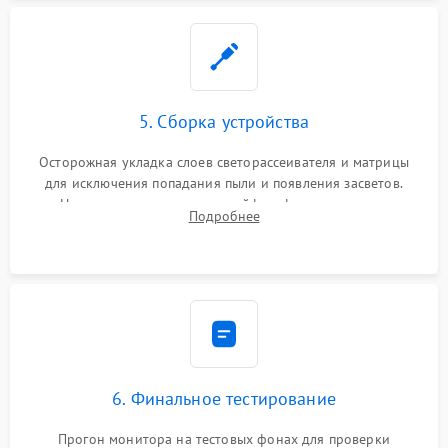
5. Сборка устройства
Осторожная укладка слоев светорассеивателя и матрицы
для исключения попадания пыли и появления засветов.
Надежное подключение шлейфов, фиксация плат и
Подробнее
аккуратное защелкивание пластикового корпуса монитора.
6. Финальное тестирование
Прогон монитора на тестовых фонах для проверки