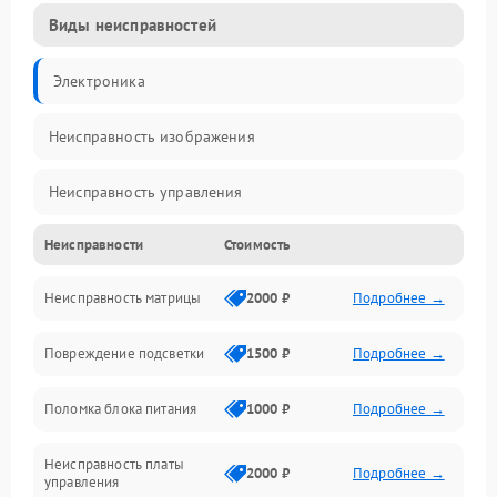
Виды неисправностей
Электроника
Неисправность изображения
Неисправность управления
Неисправности
Стоимость
Неисправность интерфейсов
Неисправность матрицы
2000 ₽
Подробнее →
Прочие неисправности
Повреждение подсветки
1500 ₽
Подробнее →
Неисправность звука
Поломка блока питания
1000 ₽
Подробнее →
Механические повреждения
Неисправность платы
2000 ₽
Подробнее →
управления