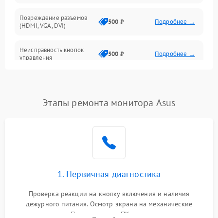
Повреждение разъемов
500 ₽
Подробнее →
(HDMI, VGA, DVI)
Неисправность кнопок
500 ₽
Подробнее →
управления
Поломка инвертора
1500 ₽
Подробнее →
Этапы ремонта монитора Asus
Повреждение кабеля
500 ₽
Подробнее →
питания
Неисправность системы
1000 ₽
Подробнее →
защиты от перегрузок
Поломка системы
1. Первичная диагностика
автоматического
1000 ₽
Подробнее →
отключения
Проверка реакции на кнопку включения и наличия
дежурного питания. Осмотр экрана на механические
Неисправность системы
повреждения. Подключение к ПК для оценки вывода