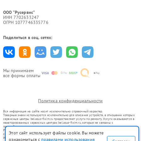
ООО "Русервис"
ИНН 7702633247
ОГРН 1077746335776
Поделиться в соц. сетях:
Мы принимаем
все формы оплаты
Политика конфиденциальности
Вся информация на сайте носит исключительно справочный характер.
Товарные знаки используются исключительно для описания устройств, в отношении которых
сервисные центры bel.asus-fixim.ru предоставляют услуги по ремонту. Услуги оказываются в
неавторизованных сервисных центрах bel.asus-fixim.ru, которые не связаны с
правообладателями товарных знаков или их официальными представителями.
Ремонт осуществляется для устройств, уже введенных в гражданский оборот в соответствии
Этот сайт использует файлы cookie. Вы можете
со статьей 1487 ГК РФ.
Использование товарных знаков не преследует цели индивидуализации услуг или введения
ознакомиться с
правилами использования