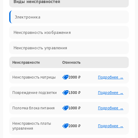
Виды неисправностей
Электроника
Неисправность изображения
Неисправность управления
Неисправности
Стоимость
Неисправность интерфейсов
Неисправность матрицы
2000 ₽
Подробнее →
Прочие неисправности
Повреждение подсветки
1500 ₽
Подробнее →
Неисправность звука
Поломка блока питания
1000 ₽
Подробнее →
Механические повреждения
Неисправность платы
2000 ₽
Подробнее →
управления