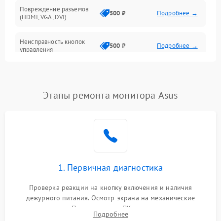
Повреждение разъемов
500 ₽
Подробнее →
(HDMI, VGA, DVI)
Неисправность кнопок
500 ₽
Подробнее →
управления
Поломка инвертора
1500 ₽
Подробнее →
Этапы ремонта монитора Asus
Повреждение кабеля
500 ₽
Подробнее →
питания
Неисправность системы
1000 ₽
Подробнее →
защиты от перегрузок
Поломка системы
1. Первичная диагностика
автоматического
1000 ₽
Подробнее →
отключения
Проверка реакции на кнопку включения и наличия
дежурного питания. Осмотр экрана на механические
Неисправность системы
повреждения. Подключение к ПК для оценки вывода
защиты от короткого
1000 ₽
Подробнее →
Подробнее
изображения, работы подсветки и выявления артефактов на
замыкания