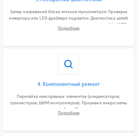
Поломка системы защиты
1000 ₽
Подробнее →
от замыкания
Замер напряжений блока питания мультиметром. Проверка
инвертора или LED-драйвера подсветки. Диагностика цепей
питания скалера и тестирование сигналов на шлейфе LVDS
Подробнее
4. Компонентный ремонт
Перепайка неисправных элементов (конденсаторов,
транзисторов, ШИМ-контроллеров). Прошивка микросхемы
памяти при программных сбоях. При поломке подсветки —
Подробнее
разборка матрицы и замена выгоревших светодиодов.