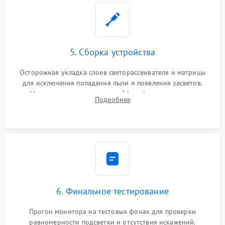
5. Сборка устройства
Осторожная укладка слоев светорассеивателя и матрицы
для исключения попадания пыли и появления засветов.
Надежное подключение шлейфов, фиксация плат и
Подробнее
аккуратное защелкивание пластикового корпуса монитора.
6. Финальное тестирование
Прогон монитора на тестовых фонах для проверки
равномерности подсветки и отсутствия искажений.