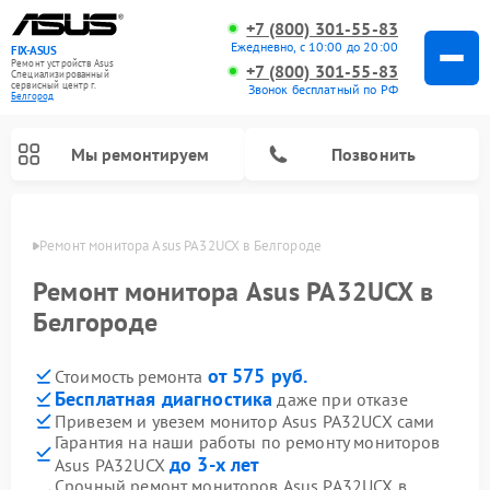
+7 (800) 301-55-83
Ежедневно, с 10:00 до 20:00
FIX-ASUS
Ремонт устройств Asus
+7 (800) 301-55-83
Специализированный
cервисный центр г.
Звонок бесплатный по РФ
Белгород
Мы ремонтируем
Позвонить
ороде
Ремонт монитора Asus PA32UCX в Белгороде
Ремонт монитора Asus PA32UCX в
Белгороде
от 575 руб.
Стоимость ремонта
Бесплатная диагностика
даже при отказе
Привезем и увезем монитор Asus PA32UCX сами
Гарантия на наши работы по ремонту мониторов
до 3-х лет
Asus PA32UCX
Срочный ремонт мониторов Asus PA32UCX в