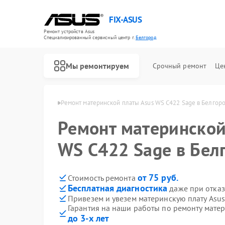
FIX-ASUS
Ремонт устройств Asus
Специализированный cервисный центр г.
Белгород
Мы ремонтируем
Срочный ремонт
Це
ат Asus в Белгороде
Ремонт материнской платы Asus WS C422 Sage в Белгор
Ремонт материнской
WS C422 Sage в Бел
от 75 руб.
Стоимость ремонта
Бесплатная диагностика
даже при отказ
Привезем и увезем материнскую плату Asu
Гарантия на наши работы по ремонту мате
до 3-х лет
Ремонт игровых консолей Asus