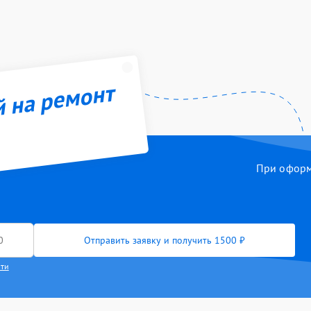
й на ремонт
При оформл
Отправить заявку и получить 1500 ₽
сти