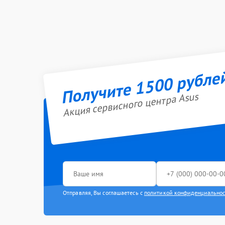
Получите 1500 рубле
Акция сервисного центра Asus
Отправляя, Вы соглашаетесь с
политикой конфиденциально