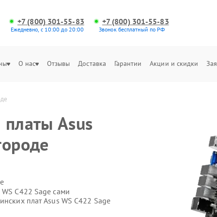
+7 (800) 301-55-83
+7 (800) 301-55-83
Ежедневно, с 10:00 до 20:00
Звонок бесплатный по РФ
ны
О нас
Отзывы
Доставка
Гарантии
Акции и скидки
Зая
оде
 платы Asus
городе
е
s WS C422 Sage сами
ринских плат Asus WS C422 Sage