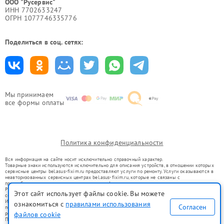
ООО "Русервис"
ИНН 7702633247
ОГРН 1077746335776
Поделиться в соц. сетях:
Мы принимаем
все формы оплаты
Политика конфиденциальности
Вся информация на сайте носит исключительно справочный характер.
Товарные знаки используются исключительно для описания устройств, в отношении которых
сервисные центры bel.asus-fixim.ru предоставляют услуги по ремонту. Услуги оказываются в
неавторизованных сервисных центрах bel.asus-fixim.ru, которые не связаны с
правообладателями товарных знаков или их официальными представителями.
Ремонт осуществляется для устройств, уже введенных в гражданский оборот в соответствии
Этот сайт использует файлы cookie. Вы можете
со статьей 1487 ГК РФ.
Использование товарных знаков не преследует цели индивидуализации услуг или введения
ознакомиться с
правилами использования
Согласен
потребителей в заблуждение, а служит для информирования о предоставляемых услугах по
файлов cookie
ремонту техники указанных брендов.
Представленная на сайте информация не является публичной офертой, определяемой