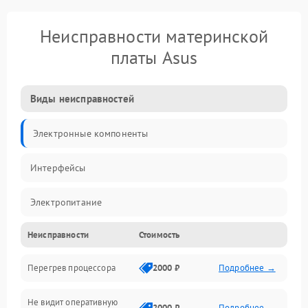
Неисправности материнской
платы Asus
Виды неисправностей
Электронные компоненты
Интерфейсы
Электропитание
Неисправности
Стоимость
Корпус/Герметичность
Перегрев процессора
2000 ₽
Подробнее →
Механика
Не видит оперативную
ПО/Микропрограмма
2000 ₽
Подробнее →