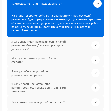
Какие документы вы предоставляете?
На этапе приема устройства на диагностику и последующий
ремонт вам будет предоставлен заказ-наряд с указанием страховых
обязательств на ваше устройство. Далее, после выполнения работ
по ремонту техники, вы получите акт выполненных работ и
гарантийный талон.
Я уже знаю в чем неисправность и какой
ремонт необходим. Для чего проводить
диагностику?
Мне нужен срочный ремонт. Сможете
сделать?
Я хочу, чтобы мое устройство
ремонтировали при мне.
Я хочу, чтобы мое устройство
ремонтировалось только оригинальными
запчастями.
Как я узнаю, что мое устройство готово?