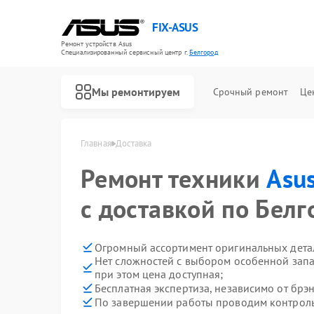
FIX-ASUS
Ремонт устройств Asus
Специализированный cервисный центр г.
Белгород
Мы ремонтируем
Срочный ремонт
Це
Главная
Доставка
Ремонт техники
Asu
с доставкой по Белг
Огромный ассортимент оригинальных детал
Нет сложностей с выбором особенной запа
при этом цена доступная;
Бесплатная экспертиза, независимо от брэн
По завершении работы проводим контроль 
Ремонт игровых консолей Asus
Ремонт материнских плат Asus