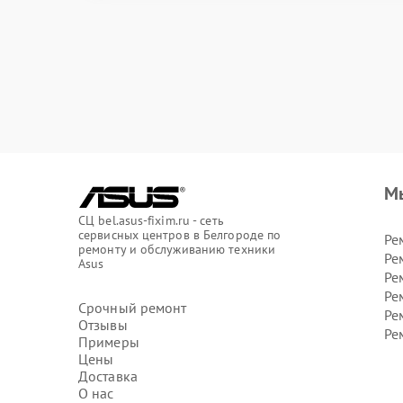
М
СЦ bel.asus-fixim.ru - сеть
сервисных центров в Белгороде по
Ре
ремонту и обслуживанию техники
Ре
Asus
Ре
Ре
Срочный ремонт
Ре
Отзывы
Ре
Примеры
Цены
Доставка
О нас