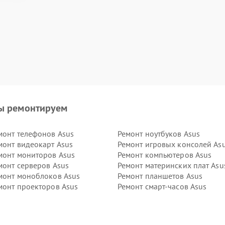
ы ремонтируем
монт телефонов Asus
Ремонт ноутбуков Asus
монт видеокарт Asus
Ремонт игровых консолей As
монт мониторов Asus
Ремонт компьютеров Asus
монт серверов Asus
Ремонт материнских плат Asu
монт моноблоков Asus
Ремонт планшетов Asus
монт проекторов Asus
Ремонт смарт-часов Asus